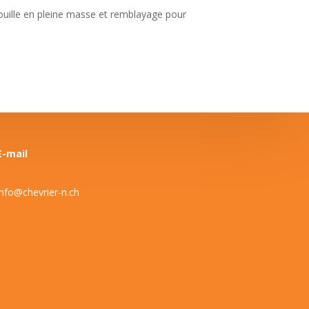
ouille en pleine masse et remblayage pour
E-mail
info@chevrier-n.ch