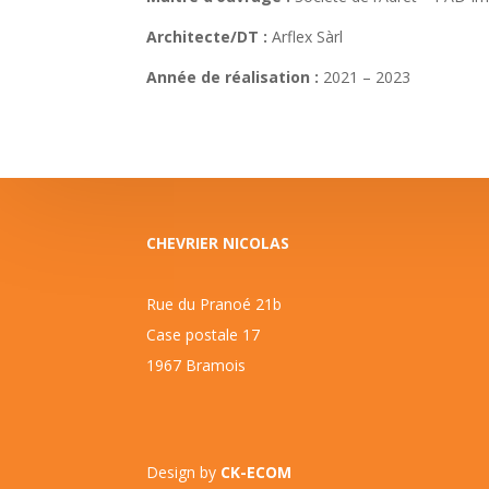
Architecte/DT :
Arflex Sàrl
Année de réalisation :
2021 – 2023
CHEVRIER NICOLAS
Rue du Pranoé 21b
Case postale 17
1967 Bramois
Design by
CK-ECOM